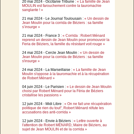
20 mai 2024 - Occitanie Tribune :
« La famille de Jean
MOULIN est farouchement contre la tauromachie
sanglante ! »
21 mai 2024 - Le Journal Toulousain :
« Un dessin de
Jean Moulin pour la corrida de Béziers : sa famille
s’insurge »
21 mai 2024 - France 3 :
« Corrida : Robert Ménard
reprend un dessin de Jean Moulin pour promouvoir la
Feria de Béziers, la famille du résistant voit rouge »
24 mai 2024 - Cercle Jean Moulin :
« Un dessin de
Jean Moulin pour la corrida de Béziers : sa famille
s'insurge »
24 mai 2024 - La Marseillaise :
« La famille de Jean
Moulin s'oppose à la tauromachie et à la récupération
de Robert Ménard »
04 juin 2024 - Le Parisien :
« Le dessin de Jean Moulin
choisi par Robert Ménard pour la Féria de Béziers
cristallise les passions »
12 juin 2024 - Midi Libre :
« On ne fait une récupération
politique de rien du tout", Robert Ménard réfute les
accusations des anti-corrida »
12 juin 2024 - Envie à Béziers :
« Lettre ouverte à
l'attention de Robert MÉNARD, Maire de Béziers, au
sujet de Jean MOULIN et de la corrida »