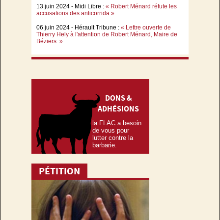
13 juin 2024 - Midi Libre :
« Robert Ménard réfute les
accusations des anticorrida »
06 juin 2024 - Hérault Tribune :
« Lettre ouverte de
Thierry Hely à l'attention de Robert Ménard, Maire de
Béziers »
DONS &
ADHÉSIONS
la FLAC a besoin
de vous pour
lutter contre la
barbarie.
PÉTITION